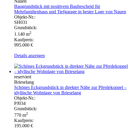
Nauen
Baugrundstück mit positivem Baubescheid für
Mehrfamilienhaus und Tiefgarage in bester Lage von Nauen
Objekt-Nr.:
SH031
Grundstück:
2
1.140 m
Kaufpreis:
995.000 €
Details anzeigen
reserviert
Brieselang
Schönes Eckgrundstück in direkter Nähe zur Pferdekoppel –
idyllische Wohnlage von Brieselang
Objekt-Nr.:
PJ034
Grundstück:
2
770 m
Kaufpreis:
195.000 €