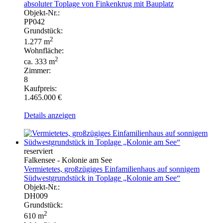
absoluter Toplage von Finkenkrug mit Bauplatz
Objekt-Nr.:
PP042
Grundstück:
2
1.277 m
Wohnfläche:
2
ca. 333 m
Zimmer:
8
Kaufpreis:
1.465.000 €
Details anzeigen
reserviert
Falkensee - Kolonie am See
Vermietetes, großzügiges Einfamilienhaus auf sonnigem
Südwestgrundstück in Toplage „Kolonie am See“
Objekt-Nr.:
DH009
Grundstück:
2
610 m