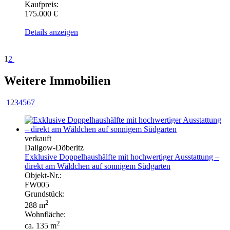
Kaufpreis:
175.000 €
Details anzeigen
1
2
Weitere Immobilien
1
2
3
4
5
6
7
verkauft
Dallgow-Döberitz
Exklusive Doppelhaushälfte mit hochwertiger Ausstattung –
direkt am Wäldchen auf sonnigem Südgarten
Objekt-Nr.:
FW005
Grundstück:
2
288 m
Wohnfläche:
2
ca. 135 m