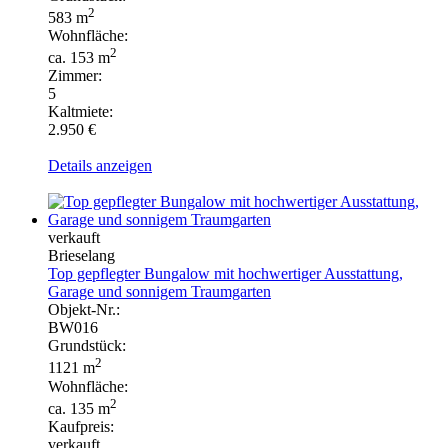
2
583 m
Wohnfläche:
2
ca. 153 m
Zimmer:
5
Kaltmiete:
2.950 €
Details anzeigen
verkauft
Brieselang
Top gepflegter Bungalow mit hochwertiger Ausstattung,
Garage und sonnigem Traumgarten
Objekt-Nr.:
BW016
Grundstück:
2
1121 m
Wohnfläche:
2
ca. 135 m
Kaufpreis:
verkauft