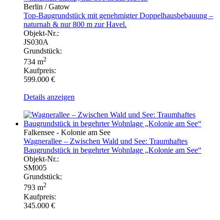
Berlin / Gatow
Top-Baugrundstück mit genehmigter Doppelhausbebauung –
naturnah & nur 800 m zur Havel.
Objekt-Nr.:
JS030A
Grundstück:
2
734 m
Kaufpreis:
599.000 €
Details anzeigen
Falkensee - Kolonie am See
Wagnerallee – Zwischen Wald und See: Traumhaftes
Baugrundstück in begehrter Wohnlage „Kolonie am See“
Objekt-Nr.:
SM005
Grundstück:
2
793 m
Kaufpreis:
345.000 €