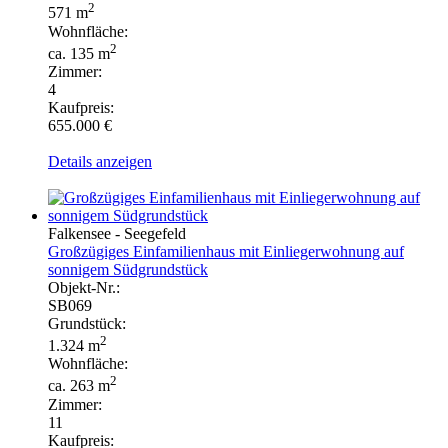
2
571 m
Wohnfläche:
2
ca. 135 m
Zimmer:
4
Kaufpreis:
655.000 €
Details anzeigen
Falkensee - Seegefeld
Großzügiges Einfamilienhaus mit Einliegerwohnung auf
sonnigem Südgrundstück
Objekt-Nr.:
SB069
Grundstück:
2
1.324 m
Wohnfläche:
2
ca. 263 m
Zimmer:
11
Kaufpreis: