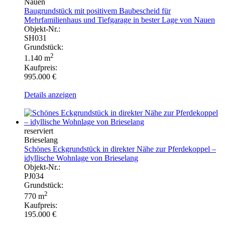
Nauen
Baugrundstück mit positivem Baubescheid für
Mehrfamilienhaus und Tiefgarage in bester Lage von Nauen
Objekt-Nr.:
SH031
Grundstück:
2
1.140 m
Kaufpreis:
995.000 €
Details anzeigen
reserviert
Brieselang
Schönes Eckgrundstück in direkter Nähe zur Pferdekoppel –
idyllische Wohnlage von Brieselang
Objekt-Nr.:
PJ034
Grundstück:
2
770 m
Kaufpreis:
195.000 €