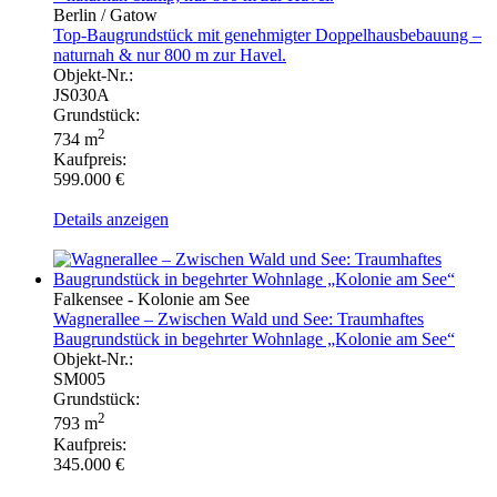
Berlin / Gatow
Top-Baugrundstück mit genehmigter Doppelhausbebauung –
naturnah & nur 800 m zur Havel.
Objekt-Nr.:
JS030A
Grundstück:
2
734 m
Kaufpreis:
599.000 €
Details anzeigen
Falkensee - Kolonie am See
Wagnerallee – Zwischen Wald und See: Traumhaftes
Baugrundstück in begehrter Wohnlage „Kolonie am See“
Objekt-Nr.:
SM005
Grundstück:
2
793 m
Kaufpreis:
345.000 €