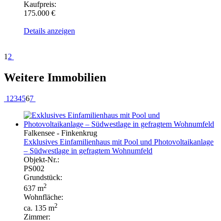
Kaufpreis:
175.000 €
Details anzeigen
1
2
Weitere Immobilien
1
2
3
4
5
6
7
Falkensee - Finkenkrug
Exklusives Einfamilienhaus mit Pool und Photovoltaikanlage
– Südwestlage in gefragtem Wohnumfeld
Objekt-Nr.:
PS002
Grundstück:
2
637 m
Wohnfläche:
2
ca. 135 m
Zimmer: