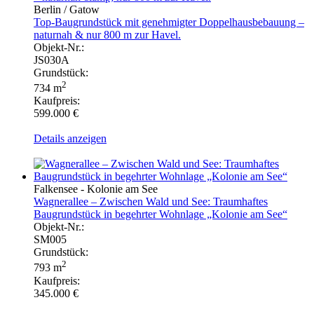
Berlin / Gatow
Top-Baugrundstück mit genehmigter Doppelhausbebauung –
naturnah & nur 800 m zur Havel.
Objekt-Nr.:
JS030A
Grundstück:
2
734 m
Kaufpreis:
599.000 €
Details anzeigen
Falkensee - Kolonie am See
Wagnerallee – Zwischen Wald und See: Traumhaftes
Baugrundstück in begehrter Wohnlage „Kolonie am See“
Objekt-Nr.:
SM005
Grundstück:
2
793 m
Kaufpreis:
345.000 €