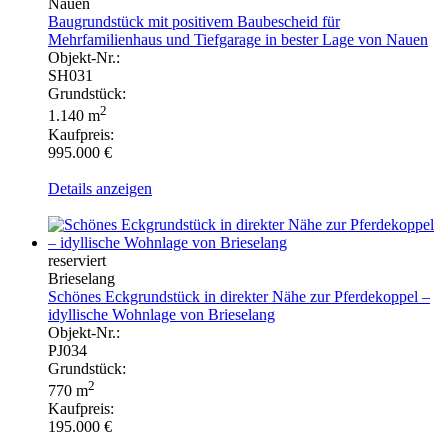
Nauen
Baugrundstück mit positivem Baubescheid für
Mehrfamilienhaus und Tiefgarage in bester Lage von Nauen
Objekt-Nr.:
SH031
Grundstück:
2
1.140 m
Kaufpreis:
995.000 €
Details anzeigen
reserviert
Brieselang
Schönes Eckgrundstück in direkter Nähe zur Pferdekoppel –
idyllische Wohnlage von Brieselang
Objekt-Nr.:
PJ034
Grundstück:
2
770 m
Kaufpreis:
195.000 €