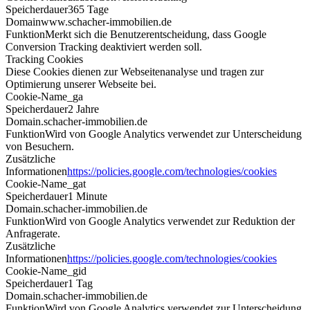
Speicherdauer
365 Tage
Domain
www.schacher-immobilien.de
Funktion
Merkt sich die Benutzerentscheidung, dass Google
Conversion Tracking deaktiviert werden soll.
Tracking Cookies
Diese Cookies dienen zur Webseitenanalyse und tragen zur
Optimierung unserer Webseite bei.
Cookie-Name
_ga
Speicherdauer
2 Jahre
Domain
.schacher-immobilien.de
Funktion
Wird von Google Analytics verwendet zur Unterscheidung
von Besuchern.
Zusätzliche
Informationen
https://policies.google.com/technologies/cookies
Cookie-Name
_gat
Speicherdauer
1 Minute
Domain
.schacher-immobilien.de
Funktion
Wird von Google Analytics verwendet zur Reduktion der
Anfragerate.
Zusätzliche
Informationen
https://policies.google.com/technologies/cookies
Cookie-Name
_gid
Speicherdauer
1 Tag
Domain
.schacher-immobilien.de
Funktion
Wird von Google Analytics verwendet zur Unterscheidung