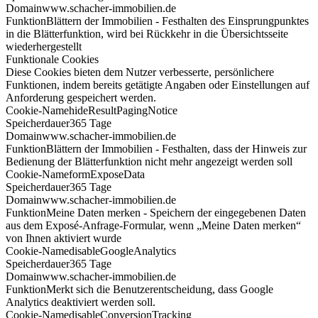
Domain
www.schacher-immobilien.de
Funktion
Blättern der Immobilien - Festhalten des Einsprungpunktes
in die Blätterfunktion, wird bei Rückkehr in die Übersichtsseite
wiederhergestellt
Funktionale Cookies
Diese Cookies bieten dem Nutzer verbesserte, persönlichere
Funktionen, indem bereits getätigte Angaben oder Einstellungen auf
Anforderung gespeichert werden.
Cookie-Name
hideResultPagingNotice
Speicherdauer
365 Tage
Domain
www.schacher-immobilien.de
Funktion
Blättern der Immobilien - Festhalten, dass der Hinweis zur
Bedienung der Blätterfunktion nicht mehr angezeigt werden soll
Cookie-Name
formExposeData
Speicherdauer
365 Tage
Domain
www.schacher-immobilien.de
Funktion
Meine Daten merken - Speichern der eingegebenen Daten
aus dem Exposé-Anfrage-Formular, wenn „Meine Daten merken“
von Ihnen aktiviert wurde
Cookie-Name
disableGoogleAnalytics
Speicherdauer
365 Tage
Domain
www.schacher-immobilien.de
Funktion
Merkt sich die Benutzerentscheidung, dass Google
Analytics deaktiviert werden soll.
Cookie-Name
disableConversionTracking