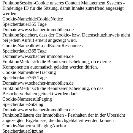
Funktion
Session-Cookie unseres Content Management Systems -
Eindeutige ID für die Sitzung, damit Inhalte zutreffend angezeigt
werden.
Cookie-Name
hideCookieNotice
Speicherdauer
365 Tage
Domain
www.schacher-immobilien.de
Funktion
Speichert, dass der Cookie- bzw. Datenschutzhinweis nicht
bei jedem Aufruf erneut angezeigt wird.
Cookie-Name
allowLoadExternRessources
Speicherdauer
365 Tage
Domain
www.schacher-immobilien.de
Funktion
Merkt sich die Benutzerentscheidung, ob externe
Komponenten automatisch geladen werden dürfen.
Cookie-Name
allowTracking
Speicherdauer
365 Tage
Domain
www.schacher-immobilien.de
Funktion
Merkt sich die Benutzerentscheidung, ob das
Besucherverhalten getrackt werden darf.
Cookie-Name
resultPaging
Speicherdauer
Sitzung
Domain
www.schacher-immobilien.de
Funktion
Blättern der Immobilien - Festhalten der in der Übersicht
angezeigten Ergebnisse, die durchgeblättert werden können
Cookie-Name
resultPagingAnchor
Speicherdauer
Sitzung