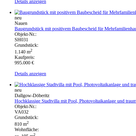
Details anzeigen
neu
Nauen
Baugrundstück mit positivem Baubescheid für Mehrfamilienhau
Objekt-Nr.:
SH031
Grundstück:
2
1.140 m
Kaufpreis:
995.000 €
Details anzeigen
neu
Dallgow-Döberitz
Hochklassige Stadtvilla mit Pool, Photovoltaikanlage und tra
Objekt-Nr.:
VA032
Grundstück:
2
810 m
Wohnfläche:
2