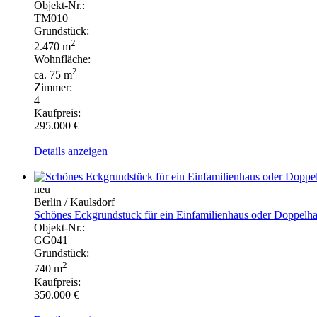
Objekt-Nr.:
TM010
Grundstück:
2
2.470 m
Wohnfläche:
2
ca. 75 m
Zimmer:
4
Kaufpreis:
295.000 €
Details anzeigen
neu
Berlin / Kaulsdorf
Schönes Eckgrundstück für ein Einfamilienhaus oder Doppelha
Objekt-Nr.:
GG041
Grundstück:
2
740 m
Kaufpreis:
350.000 €