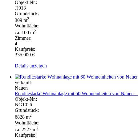
Objekt-Nr.:
JJ013
Grundstück:
2
309 m
Wohnfläche:
2
ca. 100 m
Zimmer:
4
Kaufpreis:
335.000 €
Details anzeigen
verkauft
Nauen
Renditestarke Wohnanlage mit 60 Wohneinheiten von Nauen – 
Objekt-Nr.:
NG1026
Grundstück:
2
6828 m
Wohnfläche:
2
ca. 2527 m
Kaufpreis: