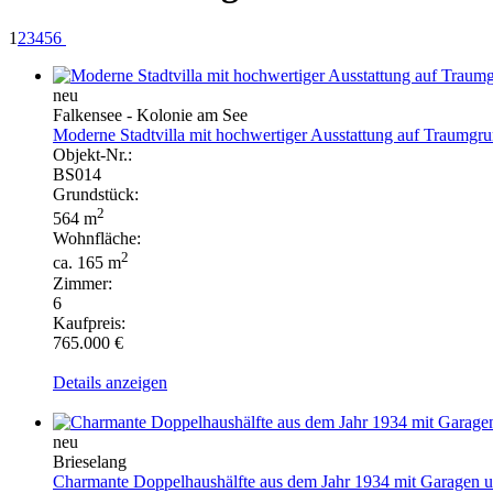
1
2
3
4
5
6
neu
Falkensee - Kolonie am See
Moderne Stadtvilla mit hochwertiger Ausstattung auf Traumgrun
Objekt-Nr.:
BS014
Grundstück:
2
564 m
Wohnfläche:
2
ca. 165 m
Zimmer:
6
Kaufpreis:
765.000 €
Details anzeigen
neu
Brieselang
Charmante Doppelhaushälfte aus dem Jahr 1934 mit Garagen 