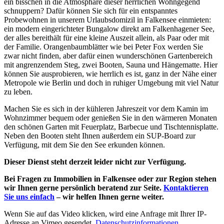
ein bisschen in die Atmosphäre dieser herrlichen Wohngegend
schnuppern? Dafür können Sie sich für ein entspanntes
Probewohnen in unserem Urlaubsdomizil in Falkensee einmieten:
ein modern eingerichteter Bungalow direkt am Falkenhagener See,
der alles bereithält für eine kleine Auszeit allein, als Paar oder mit
der Familie. Orangenbaumblätter wie bei Peter Fox werden Sie
zwar nicht finden, aber dafür einen wunderschönen Gartenbereich
mit angrenzendem Steg, zwei Booten, Sauna und Hängematte. Hier
können Sie ausprobieren, wie herrlich es ist, ganz in der Nähe einer
Metropole wie Berlin und doch in ruhiger Umgebung mit viel Natur
zu leben.
Machen Sie es sich in der kühleren Jahreszeit vor dem Kamin im
Wohnzimmer bequem oder genießen Sie in den wärmeren Monaten
den schönen Garten mit Feuerplatz, Barbecue und Tischtennisplatte.
Neben den Booten steht Ihnen außerdem ein SUP-Board zur
Verfügung, mit dem Sie den See erkunden können.
Dieser Dienst steht derzeit leider nicht zur Verfügung.
Bei Fragen zu Immobilien in Falkensee oder zur Region stehen
wir Ihnen gerne persönlich beratend zur Seite.
Kontaktieren
Sie uns einfach
– wir helfen Ihnen gerne weiter.
Wenn Sie auf das Video klicken, wird eine Anfrage mit Ihrer IP-
Adresse an Vimeo gesendet.
Datenschutzinformationen