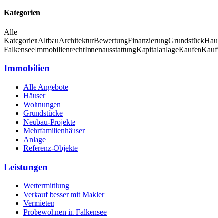
Kategorien
Alle
Kategorien
Altbau
Architektur
Bewertung
Finanzierung
Grundstück
Hau
Falkensee
Immobilienrecht
Innenausstattung
Kapitalanlage
Kaufen
Kauf
Immobilien
Alle Angebote
Häuser
Wohnungen
Grundstücke
Neubau-Projekte
Mehrfamilienhäuser
Anlage
Referenz-Objekte
Leistungen
Wertermittlung
Verkauf besser mit Makler
Vermieten
Probewohnen in Falkensee