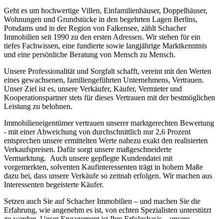
Geht es um hochwertige Villen, Einfamilienhäuser, Doppelhäuser,
Wohnungen und Grundstücke in den begehrten Lagen Berlins,
Potsdams und in der Region von Falkensee, zählt Schacher
Immobilien seit 1990 zu den ersten Adressen. Wir stehen für ein
tiefes Fachwissen, eine fundierte sowie langjährige Marktkenntnis
und eine persönliche Beratung von Mensch zu Mensch.
Unsere Professionalität und Sorgfalt schafft, vereint mit den Werten
eines gewachsenen, familiengeführten Unternehmens, Vertrauen.
Unser Ziel ist es, unsere Verkäufer, Käufer, Vermieter und
Kooperationspartner stets für dieses Vertrauen mit der bestmöglichen
Leistung zu belohnen.
Immobilieneigentümer vertrauen unserer marktgerechten Bewertung
-
mit einer Abweichung von durchschnittlich nur 2,6 Prozent
entsprechen unsere ermittelten Werte nahezu exakt den realisierten
Verkaufspreisen. Dafür sorgt unsere maßgeschneiderte
Vermarktung.
Auch unsere gepflegte Kundendatei mit
vorgemerkten, solventen Kaufinteressenten trägt in hohem Maße
dazu bei, dass unsere Verkäufe so zeitnah erfolgen. Wir machen aus
Interessenten begeisterte Käufer.
Setzen auch Sie auf Schacher Immobilien – und machen Sie die
Erfahrung, wie angenehm es ist, von echten Spezialisten unterstützt
zu werden. Unser Engagement ist Ihre Erfolgsbasis – unsere