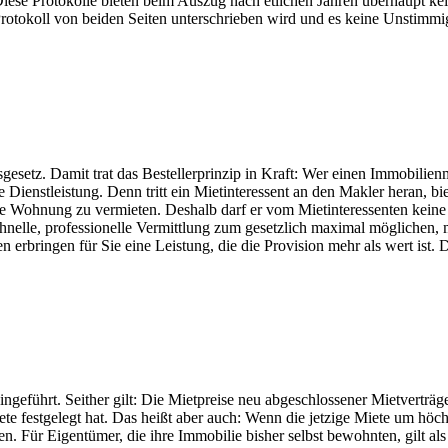
iese Protokolle bieten beim Auszug nach etlichen Jahren überhaupt ke
as Protokoll von beiden Seiten unterschrieben wird und es keine Unst
gesetz. Damit trat das Bestellerprinzip in Kraft: Wer einen Immobilienm
Dienstleistung. Denn tritt ein Mietinteressent an den Makler heran, bie
ie Wohnung zu vermieten. Deshalb darf er vom Mietinteressenten keine P
schnelle, professionelle Vermittlung zum gesetzlich maximal möglichen, 
rbringen für Sie eine Leistung, die die Provision mehr als wert ist. 
ngeführt. Seither gilt: Die Mietpreise neu abgeschlossener Mietvertr
e festgelegt hat. Das heißt aber auch: Wenn die jetzige Miete um höchst
. Für Eigentümer, die ihre Immobilie bisher selbst bewohnten, gilt al