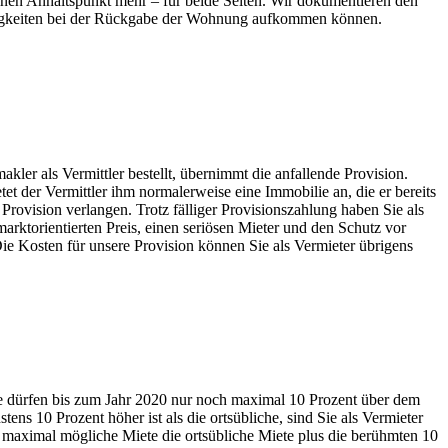
inen Anhaltspunkt mehr – für beide Seiten. Wir dokumentieren den
immigkeiten bei der Rückgabe der Wohnung aufkommen können.
akler als Vermittler bestellt, übernimmt die anfallende Provision.
tet der Vermittler ihm normalerweise eine Immobilie an, die er bereits
rovision verlangen. Trotz fälliger Provisionszahlung haben Sie als
marktorientierten Preis, einen seriösen Mieter und den Schutz vor
Die Kosten für unsere Provision können Sie als Vermieter übrigens
äge dürfen bis zum Jahr 2020 nur noch maximal 10 Prozent über dem
ens 10 Prozent höher ist als die ortsübliche, sind Sie als Vermieter
s maximal mögliche Miete die ortsübliche Miete plus die berühmten 10