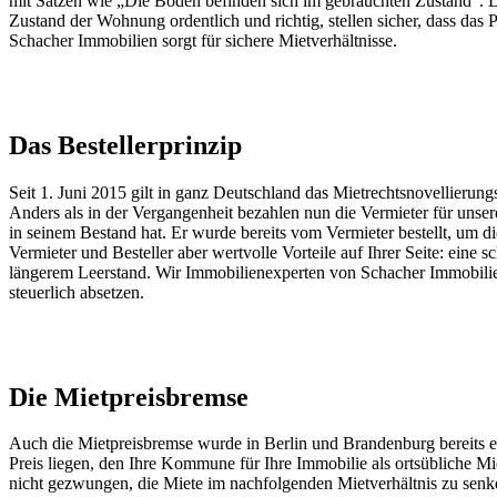
mit Sätzen wie „Die Böden befinden sich im gebrauchten Zustand“. D
Zustand der Wohnung ordentlich und richtig, stellen sicher, dass d
Schacher Immobilien sorgt für sichere Mietverhältnisse.
Das Bestellerprinzip
Seit 1. Juni 2015 gilt in ganz Deutschland das Mietrechtsnovellierungs
Anders als in der Vergangenheit bezahlen nun die Vermieter für unsere 
in seinem Bestand hat. Er wurde bereits vom Vermieter bestellt, um d
Vermieter und Besteller aber wertvolle Vorteile auf Ihrer Seite: eine 
längerem Leerstand. Wir Immobilienexperten von Schacher Immobilien e
steuerlich absetzen.
Die Mietpreisbremse
Auch die Mietpreisbremse wurde in Berlin und Brandenburg bereits ei
Preis liegen, den Ihre Kommune für Ihre Immobilie als ortsübliche Miet
nicht gezwungen, die Miete im nachfolgenden Mietverhältnis zu senken