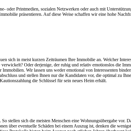
ine- oder Printmedien, sozialen Netzwerken oder auch mit Unterstützun
Immobilie präsentieren. Auf diese Weise schaffen wir eine hohe Nachfr
auen sich in meist kurzen Zeiträumen Ihre Immobilie an. Welcher Interes
verwickelt? Oder derjenige, der ruhig und relativ emotionslos die Immob
er Immobilien. Wir lassen uns weder emotional von Interessenten bind
gsabschluss und stellen Ihnen nur die Kandidaten vor, die optimal zu I
 Kautionszahlung die Schlüssel für sein neues Heim erhält.
en. So stellen sich die meisten Menschen eine Wohnungsübergabe vor. 
ionen über eventuelle Schäden bei einem Auszug ist, denken die wenigs