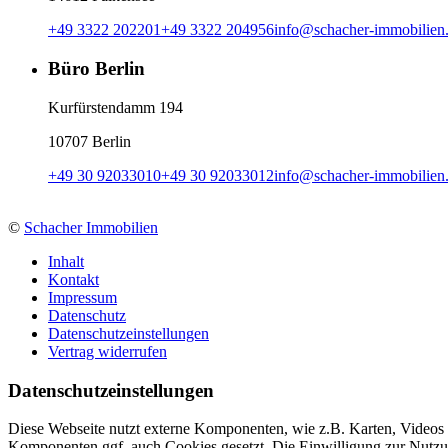
+49 3322 202201
+49 3322 204956
info
@
schacher-immobilien
Büro Berlin
Kurfürstendamm 194
10707 Berlin
+49 30 92033010
+49 30 92033012
info
@
schacher-immobilien
©
Schacher Immobilien
Inhalt
Kontakt
Impressum
Datenschutz
Datenschutzeinstellungen
Vertrag widerrufen
Daten­schutz­ein­stellungen
Diese Webseite nutzt externe Komponenten, wie z.B. Karten, Videos
Komponenten ggf. auch Cookies gesetzt. Die Einwilligung zur Nutzu