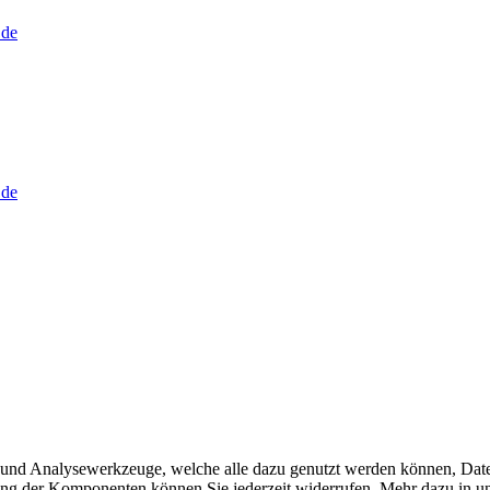
.de
.de
 und Analysewerkzeuge, welche alle dazu genutzt werden können, Dat
ng der Komponenten können Sie jederzeit widerrufen. Mehr dazu in u