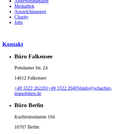
Angebotsmagazin
Mediathek
Auszeichnungen
Charity
Jobs
Kontakt
Büro Falkensee
Potsdamer Str. 24
14612 Falkensee
+49 3322 202201
+49 3322 204956
info
@
schacher-
immobilien.de
Büro Berlin
Kurfürstendamm 194
10707 Berlin