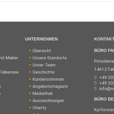
UNTERNEHMEN
KONTAK
Übersicht
BÜRO FA
mit Makler
Unsere Standorte
Potsdamer
Unser Team
14612 Fal
Falkensee
Geschichte
+49 33
Kundenstimmen
+49 33
e
Angebotsmagazin
info
@
s
s
Mediathek
BÜRO BE
Auszeichnungen
Charity
Kurfürst