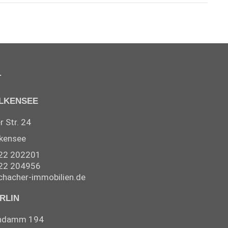
T
LKENSEE
 Str. 24
kensee
22 202201
22 204956
chacher-immobilien.de
RLIN
endamm 194