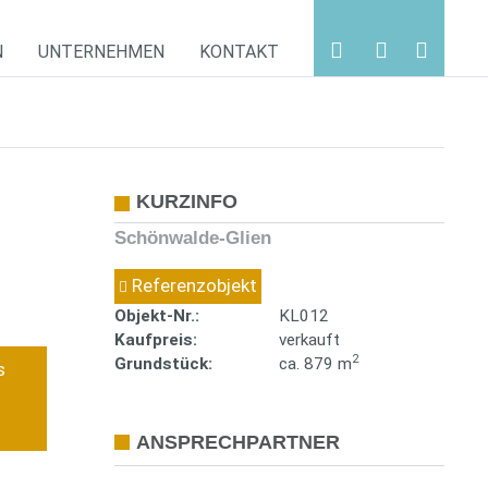
N
UNTERNEHMEN
KONTAKT
KURZINFO
Schönwalde-Glien
Referenzobjekt
Objekt-Nr.:
KL012
Kaufpreis:
verkauft
2
Grundstück:
ca. 879 m
s
ANSPRECHPARTNER