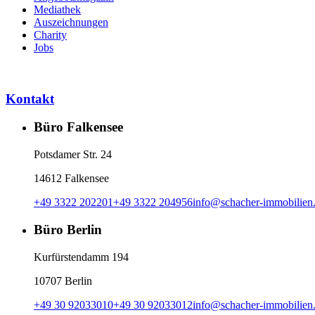
Mediathek
Auszeichnungen
Charity
Jobs
Kontakt
Büro Falkensee
Potsdamer Str. 24
14612 Falkensee
+49 3322 202201
+49 3322 204956
info
@
schacher-immobilien
Büro Berlin
Kurfürstendamm 194
10707 Berlin
+49 30 92033010
+49 30 92033012
info
@
schacher-immobilien