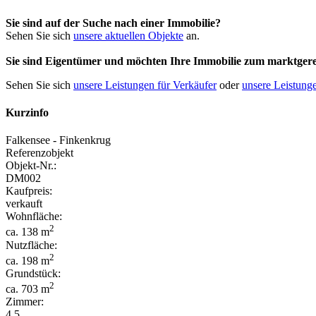
Sie sind auf der Suche nach einer Immobilie?
Sehen Sie sich
unsere aktuellen Objekte
an.
Sie sind Eigentümer und möchten Ihre Immobilie
zum
marktgere
Sehen Sie sich
unsere Leistungen für Verkäufer
oder
unsere Leistunge
Kurzinfo
Falkensee - Finkenkrug
Referenzobjekt
Objekt-Nr.:
DM002
Kaufpreis:
verkauft
Wohnfläche:
2
ca. 138 m
Nutzfläche:
2
ca. 198 m
Grundstück:
2
ca. 703 m
Zimmer:
4,5