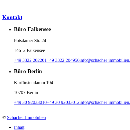
Kontakt
Büro Falkensee
Potsdamer Str. 24
14612 Falkensee
+49 3322 202201
+49 3322 204956
info
@
schacher-immobilien
Büro Berlin
Kurfürstendamm 194
10707 Berlin
+49 30 92033010
+49 30 92033012
info
@
schacher-immobilien
©
Schacher Immobilien
Inhalt