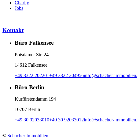
Charity
Jobs
Kontakt
Büro Falkensee
Potsdamer Str. 24
14612 Falkensee
+49 3322 202201
+49 3322 204956
info
@
schacher-immobilien
Büro Berlin
Kurfürstendamm 194
10707 Berlin
+49 30 92033010
+49 30 92033012
info
@
schacher-immobilien
©
Schacher Immobilien