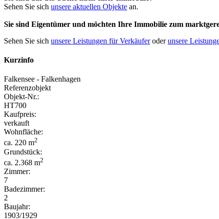
Sehen Sie sich
unsere aktuellen Objekte
an.
Sie sind Eigentümer und möchten Ihre Immobilie
zum
marktgere
Sehen Sie sich
unsere Leistungen für Verkäufer
oder
unsere Leistunge
Kurzinfo
Falkensee - Falkenhagen
Referenzobjekt
Objekt-Nr.:
HT700
Kaufpreis:
verkauft
Wohnfläche:
2
ca. 220 m
Grundstück:
2
ca. 2.368 m
Zimmer:
7
Badezimmer:
2
Baujahr:
1903/1929