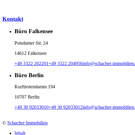
Kontakt
Büro Falkensee
Potsdamer Str. 24
14612 Falkensee
+49 3322 202201
+49 3322 204956
info
@
schacher-immobilien
Büro Berlin
Kurfürstendamm 194
10707 Berlin
+49 30 92033010
+49 30 92033012
info
@
schacher-immobilien
©
Schacher Immobilien
Inhalt