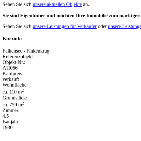
Sehen Sie sich
unsere aktuellen Objekte
an.
Sie sind Eigentümer und möchten Ihre Immobilie
zum
marktgere
Sehen Sie sich
unsere Leistungen für Verkäufer
oder
unsere Leistunge
Kurzinfo
Falkensee - Finkenkrug
Referenzobjekt
Objekt-Nr.:
AH066
Kaufpreis:
verkauft
Wohnfläche:
2
ca. 110 m
Grundstück:
2
ca. 759 m
Zimmer:
4,5
Baujahr:
1930