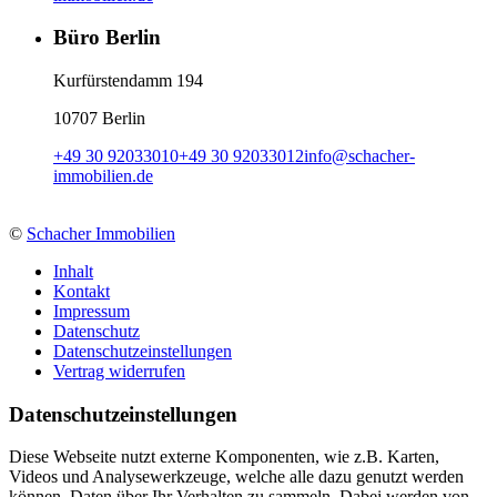
Büro Berlin
Kurfürstendamm 194
10707 Berlin
+49 30 92033010
+49 30 92033012
info
@
schacher-
immobilien.de
©
Schacher Immobilien
Inhalt
Kontakt
Impressum
Datenschutz
Datenschutzeinstellungen
Vertrag widerrufen
Daten­schutz­ein­stellungen
Diese Webseite nutzt externe Komponenten, wie z.B. Karten,
Videos und Analysewerkzeuge, welche alle dazu genutzt werden
können, Daten über Ihr Verhalten zu sammeln. Dabei werden von