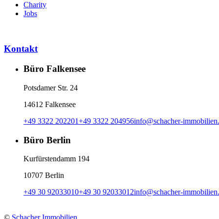
Charity
Jobs
Kontakt
Büro Falkensee
Potsdamer Str. 24
14612 Falkensee
+49 3322 202201
+49 3322 204956
info
@
schacher-immobilien
Büro Berlin
Kurfürstendamm 194
10707 Berlin
+49 30 92033010
+49 30 92033012
info
@
schacher-immobilien
©
Schacher Immobilien