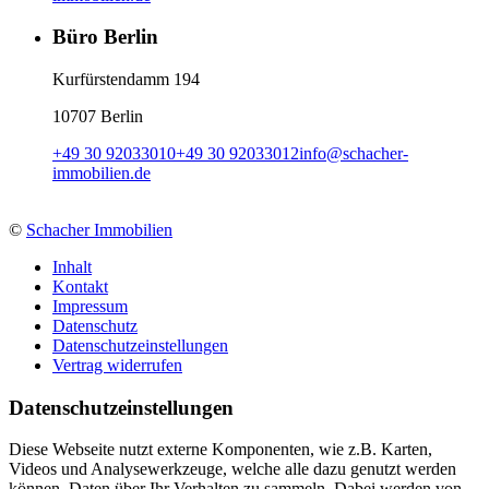
Büro Berlin
Kurfürstendamm 194
10707 Berlin
+49 30 92033010
+49 30 92033012
info
@
schacher-
immobilien.de
©
Schacher Immobilien
Inhalt
Kontakt
Impressum
Datenschutz
Datenschutzeinstellungen
Vertrag widerrufen
Daten­schutz­ein­stellungen
Diese Webseite nutzt externe Komponenten, wie z.B. Karten,
Videos und Analysewerkzeuge, welche alle dazu genutzt werden
können, Daten über Ihr Verhalten zu sammeln. Dabei werden von