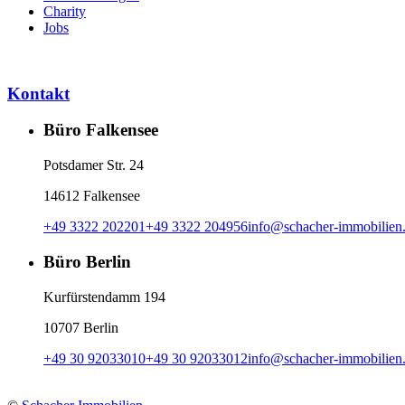
Charity
Jobs
Kontakt
Büro Falkensee
Potsdamer Str. 24
14612 Falkensee
+49 3322 202201
+49 3322 204956
info
@
schacher-immobilien
Büro Berlin
Kurfürstendamm 194
10707 Berlin
+49 30 92033010
+49 30 92033012
info
@
schacher-immobilien