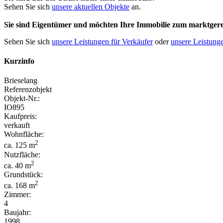
Sehen Sie sich
unsere aktuellen Objekte
an.
Sie sind Eigentümer und möchten Ihre Immobilie
zum
marktgere
Sehen Sie sich
unsere Leistungen für Verkäufer
oder
unsere Leistunge
Kurzinfo
Brieselang
Referenzobjekt
Objekt-Nr.:
IO895
Kaufpreis:
verkauft
Wohnfläche:
2
ca. 125 m
Nutzfläche:
2
ca. 40 m
Grundstück:
2
ca. 168 m
Zimmer:
4
Baujahr:
1998