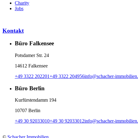
Charity
Jobs
Kontakt
Büro Falkensee
Potsdamer Str. 24
14612 Falkensee
+49 3322 202201
+49 3322 204956
info
@
schacher-immobilien
Büro Berlin
Kurfürstendamm 194
10707 Berlin
+49 30 92033010
+49 30 92033012
info
@
schacher-immobilien
©
Schacher Immobilien