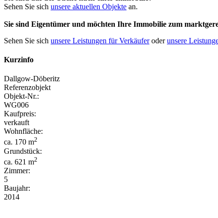
Sehen Sie sich
unsere aktuellen Objekte
an.
Sie sind Eigentümer und möchten Ihre Immobilie
zum
marktgere
Sehen Sie sich
unsere Leistungen für Verkäufer
oder
unsere Leistunge
Kurzinfo
Dallgow-Döberitz
Referenzobjekt
Objekt-Nr.:
WG006
Kaufpreis:
verkauft
Wohnfläche:
2
ca. 170 m
Grundstück:
2
ca. 621 m
Zimmer:
5
Baujahr:
2014