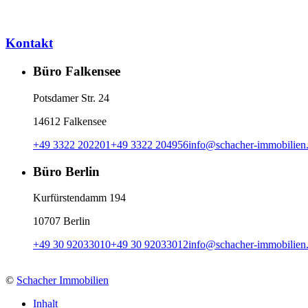
Kontakt
Büro Falkensee
Potsdamer Str. 24
14612 Falkensee
+49 3322 202201
+49 3322 204956
info
@
schacher-immobilien
Büro Berlin
Kurfürstendamm 194
10707 Berlin
+49 30 92033010
+49 30 92033012
info
@
schacher-immobilien
©
Schacher Immobilien
Inhalt