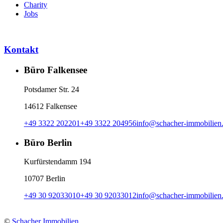
Charity
Jobs
Kontakt
Büro Falkensee
Potsdamer Str. 24
14612 Falkensee
+49 3322 202201
+49 3322 204956
info
@
schacher-immobilien
Büro Berlin
Kurfürstendamm 194
10707 Berlin
+49 30 92033010
+49 30 92033012
info
@
schacher-immobilien
©
Schacher Immobilien