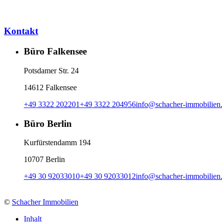
Kontakt
Büro Falkensee
Potsdamer Str. 24
14612 Falkensee
+49 3322 202201
+49 3322 204956
info
@
schacher-immobilien
Büro Berlin
Kurfürstendamm 194
10707 Berlin
+49 30 92033010
+49 30 92033012
info
@
schacher-immobilien
©
Schacher Immobilien
Inhalt