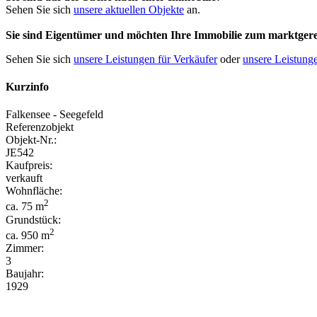
Sehen Sie sich
unsere aktuellen Objekte
an.
Sie sind Eigentümer und möchten Ihre Immobilie
zum
marktgere
Sehen Sie sich
unsere Leistungen für Verkäufer
oder
unsere Leistunge
Kurzinfo
Falkensee - Seegefeld
Referenzobjekt
Objekt-Nr.:
JE542
Kaufpreis:
verkauft
Wohnfläche:
2
ca. 75 m
Grundstück:
2
ca. 950 m
Zimmer:
3
Baujahr:
1929