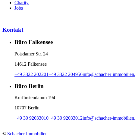
Charity
Jobs
Kontakt
Büro Falkensee
Potsdamer Str. 24
14612 Falkensee
+49 3322 202201
+49 3322 204956
info
@
schacher-immobilien
Büro Berlin
Kurfürstendamm 194
10707 Berlin
+49 30 92033010
+49 30 92033012
info
@
schacher-immobilien
©
Schacher Immobilien