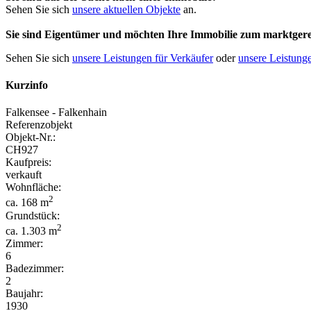
Sehen Sie sich
unsere aktuellen Objekte
an.
Sie sind Eigentümer und möchten Ihre Immobilie
zum
marktgere
Sehen Sie sich
unsere Leistungen für Verkäufer
oder
unsere Leistunge
Kurzinfo
Falkensee - Falkenhain
Referenzobjekt
Objekt-Nr.:
CH927
Kaufpreis:
verkauft
Wohnfläche:
2
ca. 168 m
Grundstück:
2
ca. 1.303 m
Zimmer:
6
Badezimmer:
2
Baujahr:
1930