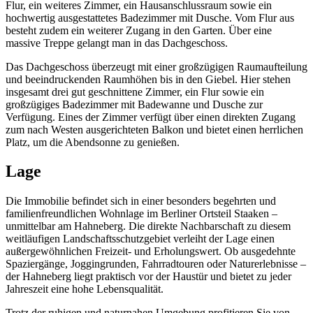
Flur, ein weiteres Zimmer, ein Hausanschlussraum sowie ein
hochwertig ausgestattetes Badezimmer mit Dusche. Vom Flur aus
besteht zudem ein weiterer Zugang in den Garten. Über eine
massive Treppe gelangt man in das Dachgeschoss.
Das Dachgeschoss überzeugt mit einer großzügigen Raumaufteilung
und beeindruckenden Raumhöhen bis in den Giebel. Hier stehen
insgesamt drei gut geschnittene Zimmer, ein Flur sowie ein
großzügiges Badezimmer mit Badewanne und Dusche zur
Verfügung. Eines der Zimmer verfügt über einen direkten Zugang
zum nach Westen ausgerichteten Balkon und bietet einen herrlichen
Platz, um die Abendsonne zu genießen.
Lage
Die Immobilie befindet sich in einer besonders begehrten und
familienfreundlichen Wohnlage im Berliner Ortsteil Staaken –
unmittelbar am Hahneberg. Die direkte Nachbarschaft zu diesem
weitläufigen Landschaftsschutzgebiet verleiht der Lage einen
außergewöhnlichen Freizeit- und Erholungswert. Ob ausgedehnte
Spaziergänge, Joggingrunden, Fahrradtouren oder Naturerlebnisse –
der Hahneberg liegt praktisch vor der Haustür und bietet zu jeder
Jahreszeit eine hohe Lebensqualität.
Trotz der ruhigen und naturnahen Umgebung profitieren Sie von