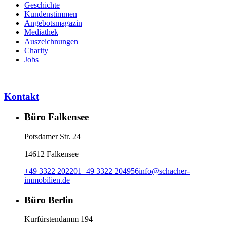
Geschichte
Kundenstimmen
Angebotsmagazin
Mediathek
Auszeichnungen
Charity
Jobs
Kontakt
Büro Falkensee
Potsdamer Str. 24
14612 Falkensee
+49 3322 202201
+49 3322 204956
info
@
schacher-
immobilien.de
Büro Berlin
Kurfürstendamm 194