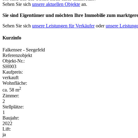
Sehen Sie sich
unsere aktuellen Objekte
an.
Sie sind Eigentümer und möchten Ihre Immobilie
zum
marktgere
Sehen Sie sich
unsere Leistungen für Verkäufer
oder
unsere Leistunge
Kurzinfo
Falkensee - Seegefeld
Referenzobjekt
Objekt-Nr.:
SH003
Kaufpreis:
verkauft
Wohnfläche:
2
ca. 58 m
Zimmer:
2
Stellplätze:
1
Baujahr:
2022
Lift:
ja