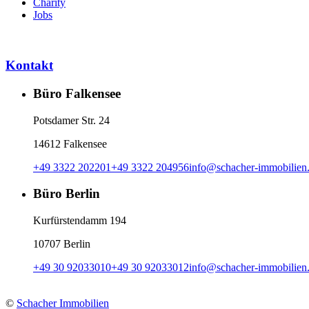
Charity
Jobs
Kontakt
Büro Falkensee
Potsdamer Str. 24
14612 Falkensee
+49 3322 202201
+49 3322 204956
info
@
schacher-immobilien
Büro Berlin
Kurfürstendamm 194
10707 Berlin
+49 30 92033010
+49 30 92033012
info
@
schacher-immobilien
©
Schacher Immobilien