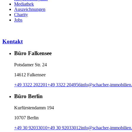
Mediathek
Auszeichnungen
Charity
Jobs
Kontakt
Büro Falkensee
Potsdamer Str. 24
14612 Falkensee
+49 3322 202201
+49 3322 204956
info
@
schacher-immobilien
Büro Berlin
Kurfürstendamm 194
10707 Berlin
+49 30 92033010
+49 30 92033012
info
@
schacher-immobilien