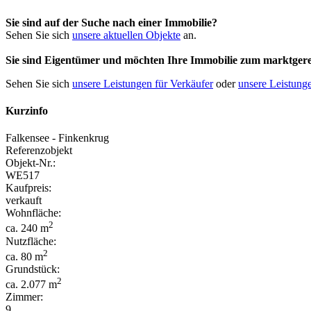
Sie sind auf der Suche nach einer Immobilie?
Sehen Sie sich
unsere aktuellen Objekte
an.
Sie sind Eigentümer und möchten Ihre Immobilie
zum
marktgere
Sehen Sie sich
unsere Leistungen für Verkäufer
oder
unsere Leistunge
Kurzinfo
Falkensee - Finkenkrug
Referenzobjekt
Objekt-Nr.:
WE517
Kaufpreis:
verkauft
Wohnfläche:
2
ca. 240 m
Nutzfläche:
2
ca. 80 m
Grundstück:
2
ca. 2.077 m
Zimmer:
9