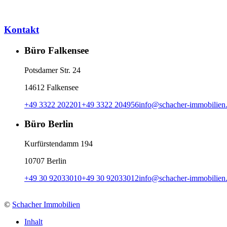
Kontakt
Büro Falkensee
Potsdamer Str. 24
14612 Falkensee
+49 3322 202201
+49 3322 204956
info
@
schacher-immobilien
Büro Berlin
Kurfürstendamm 194
10707 Berlin
+49 30 92033010
+49 30 92033012
info
@
schacher-immobilien
©
Schacher Immobilien
Inhalt