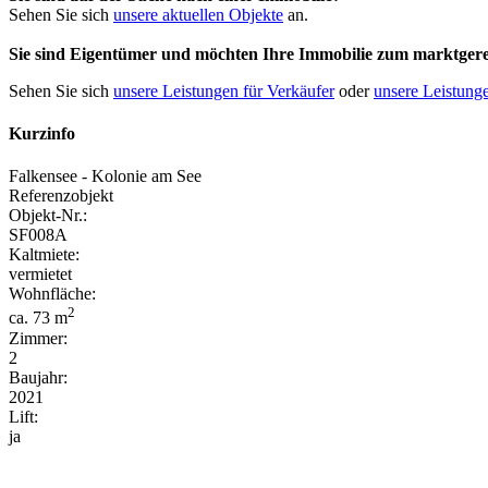
Sehen Sie sich
unsere aktuellen Objekte
an.
Sie sind Eigentümer und möchten Ihre Immobilie
zum
marktgere
Sehen Sie sich
unsere Leistungen für Verkäufer
oder
unsere Leistunge
Kurzinfo
Falkensee - Kolonie am See
Referenzobjekt
Objekt-Nr.:
SF008A
Kaltmiete:
vermietet
Wohnfläche:
2
ca. 73 m
Zimmer:
2
Baujahr:
2021
Lift:
ja