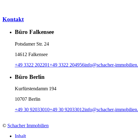
Kontakt
Büro Falkensee
Potsdamer Str. 24
14612 Falkensee
+49 3322 202201
+49 3322 204956
info
@
schacher-immobilien
Büro Berlin
Kurfürstendamm 194
10707 Berlin
+49 30 92033010
+49 30 92033012
info
@
schacher-immobilien
©
Schacher Immobilien
Inhalt