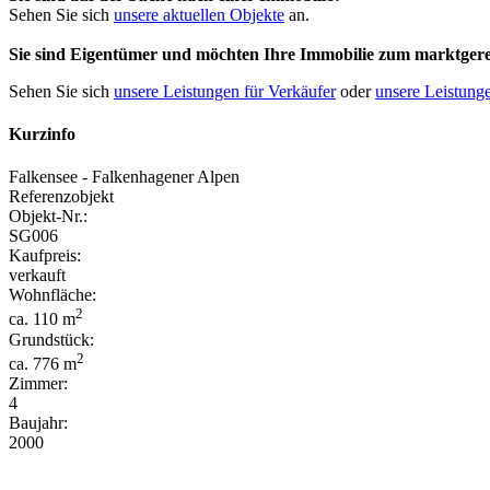
Sehen Sie sich
unsere aktuellen Objekte
an.
Sie sind Eigentümer und möchten Ihre Immobilie
zum
marktgere
Sehen Sie sich
unsere Leistungen für Verkäufer
oder
unsere Leistunge
Kurzinfo
Falkensee - Falkenhagener Alpen
Referenzobjekt
Objekt-Nr.:
SG006
Kaufpreis:
verkauft
Wohnfläche:
2
ca. 110 m
Grundstück:
2
ca. 776 m
Zimmer:
4
Baujahr:
2000