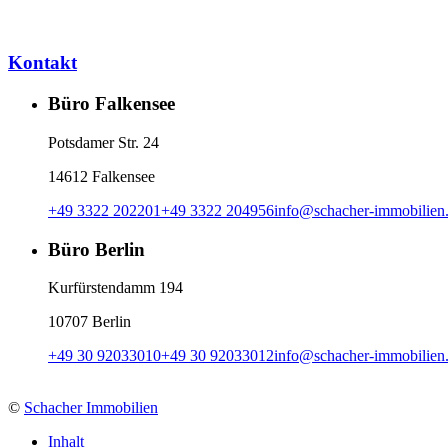
Kontakt
Büro Falkensee
Potsdamer Str. 24
14612 Falkensee
+49 3322 202201
+49 3322 204956
info
@
schacher-immobilien
Büro Berlin
Kurfürstendamm 194
10707 Berlin
+49 30 92033010
+49 30 92033012
info
@
schacher-immobilien
©
Schacher Immobilien
Inhalt