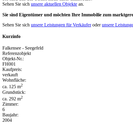
Sehen Sie sich
unsere aktuellen Objekte
an.
Sie sind Eigentümer und möchten Ihre Immobilie
zum
marktgere
Sehen Sie sich
unsere Leistungen für Verkäufer
oder
unsere Leistunge
Kurzinfo
Falkensee - Seegefeld
Referenzobjekt
Objekt-Nr.:
FH001
Kaufpreis:
verkauft
Wohnfläche:
2
ca. 125 m
Grundstück:
2
ca. 292 m
Zimmer:
6
Baujahr:
2004