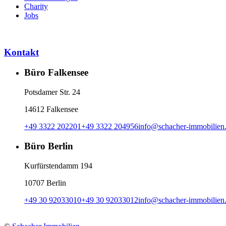
Charity
Jobs
Kontakt
Büro Falkensee
Potsdamer Str. 24
14612 Falkensee
+49 3322 202201
+49 3322 204956
info
@
schacher-immobilien
Büro Berlin
Kurfürstendamm 194
10707 Berlin
+49 30 92033010
+49 30 92033012
info
@
schacher-immobilien