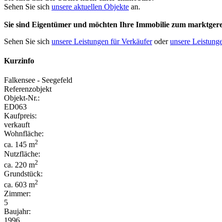
Sehen Sie sich
unsere aktuellen Objekte
an.
Sie sind Eigentümer und möchten Ihre Immobilie
zum
marktgere
Sehen Sie sich
unsere Leistungen für Verkäufer
oder
unsere Leistunge
Kurzinfo
Falkensee - Seegefeld
Referenzobjekt
Objekt-Nr.:
ED063
Kaufpreis:
verkauft
Wohnfläche:
2
ca. 145 m
Nutzfläche:
2
ca. 220 m
Grundstück:
2
ca. 603 m
Zimmer:
5
Baujahr:
1996