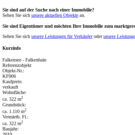
Sie sind auf der Suche nach einer Immobilie?
Sehen Sie sich
unsere aktuellen Objekte
an.
Sie sind Eigentümer und möchten Ihre Immobilie
zum
marktgere
Sehen Sie sich
unsere Leistungen für Verkäufer
oder
unsere Leistunge
Kurzinfo
Falkensee - Falkenhain
Referenzobjekt
Objekt-Nr.:
KF006
Kaufpreis:
verkauft
Wohnfläche:
2
ca. 322 m
Grundstück:
2
ca. 1.110 m
Vermietb. Fl.:
2
ca. 322 m
Baujahr:
2010