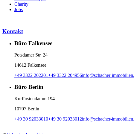
Charity
Jobs
Kontakt
Büro Falkensee
Potsdamer Str. 24
14612 Falkensee
+49 3322 202201
+49 3322 204956
info
@
schacher-immobilien
Büro Berlin
Kurfürstendamm 194
10707 Berlin
+49 30 92033010
+49 30 92033012
info
@
schacher-immobilien