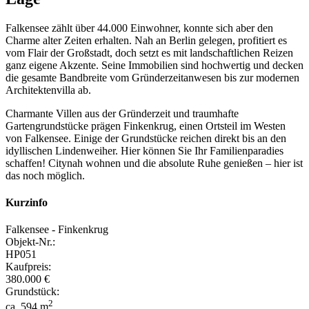
Falkensee zählt über 44.000 Einwohner, konnte sich aber den
Charme alter Zeiten erhalten. Nah an Berlin gelegen, profitiert es
vom Flair der Großstadt, doch setzt es mit landschaftlichen Reizen
ganz eigene Akzente. Seine Immobilien sind hochwertig und decken
die gesamte Bandbreite vom Gründerzeitanwesen bis zur modernen
Architektenvilla ab.
Charmante Villen aus der Gründerzeit und traumhafte
Gartengrundstücke prägen Finkenkrug, einen Ortsteil im Westen
von Falkensee. Einige der Grundstücke reichen direkt bis an den
idyllischen Lindenweiher. Hier können Sie Ihr Familienparadies
schaffen! Citynah wohnen und die absolute Ruhe genießen – hier ist
das noch möglich.
Kurzinfo
Falkensee - Finkenkrug
Objekt-Nr.:
HP051
Kaufpreis:
380.000 €
Grundstück:
2
ca. 594 m