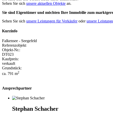
Sehen Sie sich
unsere aktuellen Objekte
an.
Sie sind Eigentümer und möchten Ihre Immobilie
zum
marktgere
Sehen Sie sich
unsere Leistungen für Verkäufer
oder
unsere Leistunge
Kurzinfo
Falkensee - Seegefeld
Referenzobjekt
Objekt-Nr.:
DT023
Kaufpreis:
verkauft
Grundstück:
2
ca. 791 m
Ansprechpartner
Stephan Schacher