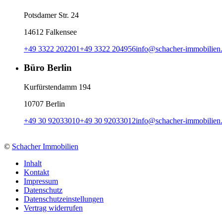
Potsdamer Str. 24
14612 Falkensee
+49 3322 202201
+49 3322 204956
info
@
schacher-immobilien
Büro Berlin
Kurfürstendamm 194
10707 Berlin
+49 30 92033010
+49 30 92033012
info
@
schacher-immobilien
©
Schacher Immobilien
Inhalt
Kontakt
Impressum
Datenschutz
Datenschutzeinstellungen
Vertrag widerrufen