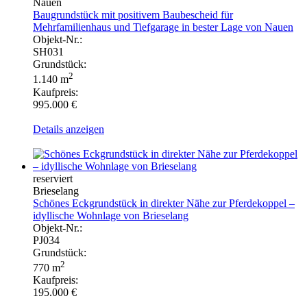
Nauen
Baugrundstück mit positivem Baubescheid für
Mehrfamilienhaus und Tiefgarage in bester Lage von Nauen
Objekt-Nr.:
SH031
Grundstück:
2
1.140 m
Kaufpreis:
995.000 €
Details anzeigen
reserviert
Brieselang
Schönes Eckgrundstück in direkter Nähe zur Pferdekoppel –
idyllische Wohnlage von Brieselang
Objekt-Nr.:
PJ034
Grundstück:
2
770 m
Kaufpreis:
195.000 €