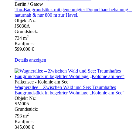
Berlin / Gatow
Top-Baugrundstück mit genehmigter Doppelhausbebauung –
naturnah & nur 800 m zur Havel.
Objekt-Nr.:
JS030A
Grundstück:
2
734 m
Kaufpreis:
599.000 €
Details anzeigen
Falkensee - Kolonie am See
Wagnerallee – Zwischen Wald und See: Traumhaftes
Baugrundstück in begehrter Wohnlage „Kolonie am See“
Objekt-Nr.:
SM005
Grundstück:
2
793 m
Kaufpreis:
345.000 €