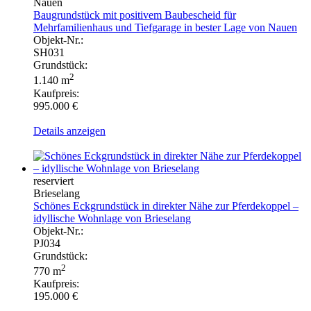
Nauen
Baugrundstück mit positivem Baubescheid für
Mehrfamilienhaus und Tiefgarage in bester Lage von Nauen
Objekt-Nr.:
SH031
Grundstück:
2
1.140 m
Kaufpreis:
995.000 €
Details anzeigen
reserviert
Brieselang
Schönes Eckgrundstück in direkter Nähe zur Pferdekoppel –
idyllische Wohnlage von Brieselang
Objekt-Nr.:
PJ034
Grundstück:
2
770 m
Kaufpreis:
195.000 €