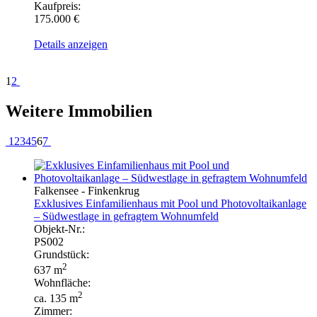
Kaufpreis:
175.000 €
Details anzeigen
1
2
Weitere Immobilien
1
2
3
4
5
6
7
Falkensee - Finkenkrug
Exklusives Einfamilienhaus mit Pool und Photovoltaikanlage
– Südwestlage in gefragtem Wohnumfeld
Objekt-Nr.:
PS002
Grundstück:
2
637 m
Wohnfläche:
2
ca. 135 m
Zimmer: