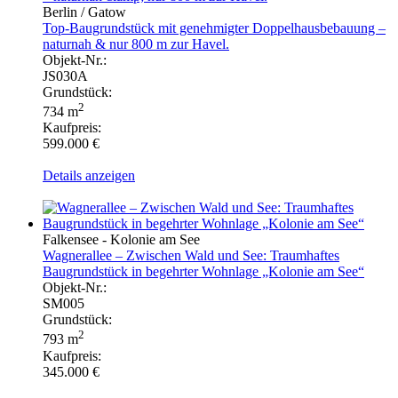
Berlin / Gatow
Top-Baugrundstück mit genehmigter Doppelhausbebauung –
naturnah & nur 800 m zur Havel.
Objekt-Nr.:
JS030A
Grundstück:
2
734 m
Kaufpreis:
599.000 €
Details anzeigen
Falkensee - Kolonie am See
Wagnerallee – Zwischen Wald und See: Traumhaftes
Baugrundstück in begehrter Wohnlage „Kolonie am See“
Objekt-Nr.:
SM005
Grundstück:
2
793 m
Kaufpreis:
345.000 €