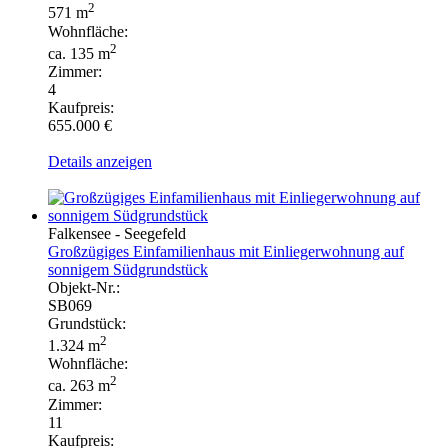
2
571 m
Wohnfläche:
2
ca. 135 m
Zimmer:
4
Kaufpreis:
655.000 €
Details anzeigen
Falkensee - Seegefeld
Großzügiges Einfamilienhaus mit Einliegerwohnung auf
sonnigem Südgrundstück
Objekt-Nr.:
SB069
Grundstück:
2
1.324 m
Wohnfläche:
2
ca. 263 m
Zimmer:
11
Kaufpreis: