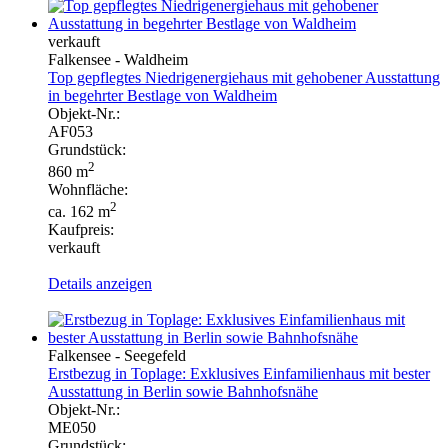
verkauft
Falkensee - Waldheim
Top gepflegtes Niedrigenergiehaus mit gehobener Ausstattung
in begehrter Bestlage von Waldheim
Objekt-Nr.:
AF053
Grundstück:
2
860 m
Wohnfläche:
2
ca. 162 m
Kaufpreis:
verkauft
Details anzeigen
Falkensee - Seegefeld
Erstbezug in Toplage: Exklusives Einfamilienhaus mit bester
Ausstattung in Berlin sowie Bahnhofsnähe
Objekt-Nr.:
ME050
Grundstück: