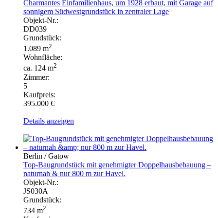
Charmantes Einfamilienhaus, um 1928 erbaut, mit Garage auf
sonnigem Südwestgrundstück in zentraler Lage
Objekt-Nr.:
DD039
Grundstück:
2
1.089 m
Wohnfläche:
2
ca. 124 m
Zimmer:
5
Kaufpreis:
395.000 €
Details anzeigen
Berlin / Gatow
Top-Baugrundstück mit genehmigter Doppelhausbebauung –
naturnah & nur 800 m zur Havel.
Objekt-Nr.:
JS030A
Grundstück:
2
734 m