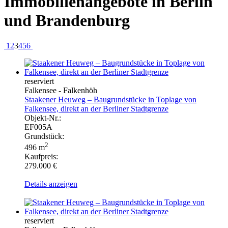
Immobilienangebote in Berlin
und Brandenburg
1
2
3
4
5
6
reserviert
Falkensee - Falkenhöh
Staakener Heuweg – Baugrundstücke in Toplage von
Falkensee, direkt an der Berliner Stadtgrenze
Objekt-Nr.:
EF005A
Grundstück:
2
496 m
Kaufpreis:
279.000 €
Details anzeigen
reserviert