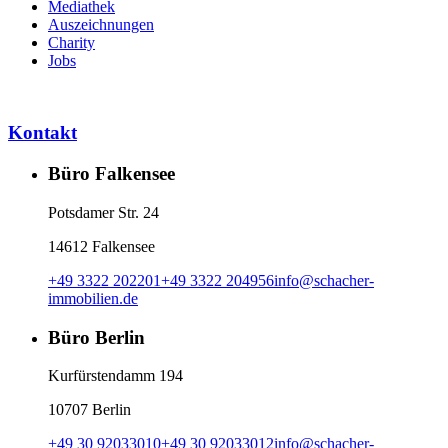
Mediathek
Auszeichnungen
Charity
Jobs
Kontakt
Büro Falkensee
Potsdamer Str. 24
14612 Falkensee
+49 3322 202201
+49 3322 204956
info
@
schacher-
immobilien.de
Büro Berlin
Kurfürstendamm 194
10707 Berlin
+49 30 92033010
+49 30 92033012
info
@
schacher-