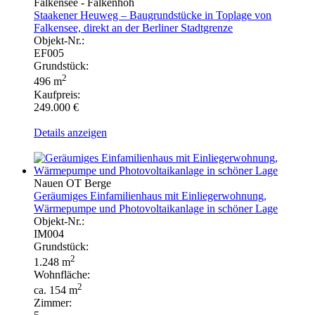
Falkensee - Falkenhöh
Staakener Heuweg – Baugrundstücke in Toplage von
Falkensee, direkt an der Berliner Stadtgrenze
Objekt-Nr.:
EF005
Grundstück:
2
496 m
Kaufpreis:
249.000 €
Details anzeigen
Nauen OT Berge
Geräumiges Einfamilienhaus mit Einliegerwohnung,
Wärmepumpe und Photovoltaikanlage in schöner Lage
Objekt-Nr.:
IM004
Grundstück:
2
1.248 m
Wohnfläche:
2
ca. 154 m
Zimmer: