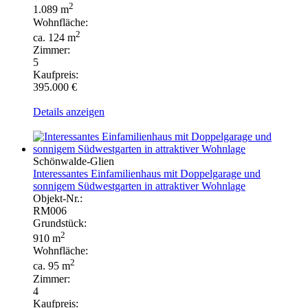
2
1.089 m
Wohnfläche:
2
ca. 124 m
Zimmer:
5
Kaufpreis:
395.000 €
Details anzeigen
Schönwalde-Glien
Interessantes Einfamilienhaus mit Doppelgarage und
sonnigem Südwestgarten in attraktiver Wohnlage
Objekt-Nr.:
RM006
Grundstück:
2
910 m
Wohnfläche:
2
ca. 95 m
Zimmer:
4
Kaufpreis: