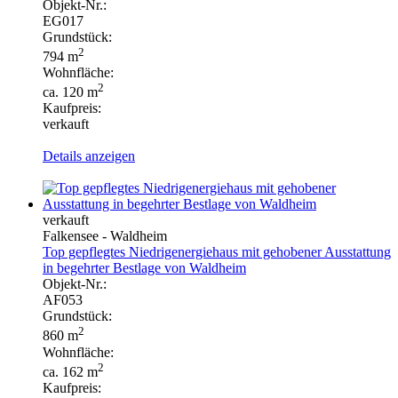
Objekt-Nr.:
EG017
Grundstück:
2
794 m
Wohnfläche:
2
ca. 120 m
Kaufpreis:
verkauft
Details anzeigen
verkauft
Falkensee - Waldheim
Top gepflegtes Niedrigenergiehaus mit gehobener Ausstattung
in begehrter Bestlage von Waldheim
Objekt-Nr.:
AF053
Grundstück:
2
860 m
Wohnfläche:
2
ca. 162 m
Kaufpreis: