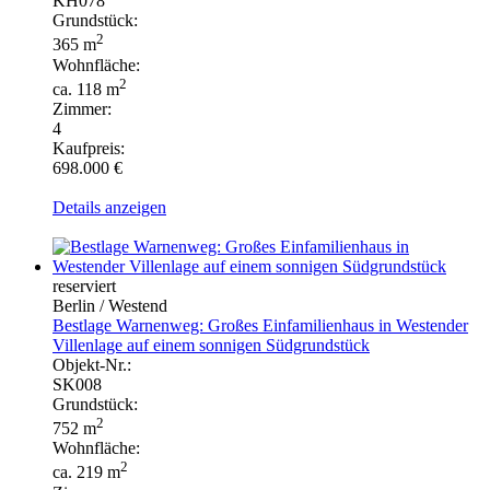
KH078
Grundstück:
2
365 m
Wohnfläche:
2
ca. 118 m
Zimmer:
4
Kaufpreis:
698.000 €
Details anzeigen
reserviert
Berlin / Westend
Bestlage Warnenweg: Großes Einfamilienhaus in Westender
Villenlage auf einem sonnigen Südgrundstück
Objekt-Nr.:
SK008
Grundstück:
2
752 m
Wohnfläche:
2
ca. 219 m