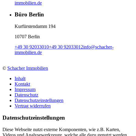
immobilien.de
Büro Berlin
Kurfürstendamm 194
10707 Berlin
+49 30 92033010
+49 30 92033012
info
@
schacher-
immobilien.de
©
Schacher Immobilien
Inhalt
Kontakt
Impressum
Datenschutz
Datenschutzeinstellungen
Vertrag widerrufen
Daten­schutz­ein­stellungen
Diese Webseite nutzt externe Komponenten, wie z.B. Karten,
Videos und Analysewerkzeuge, welche alle dazu genutzt werden