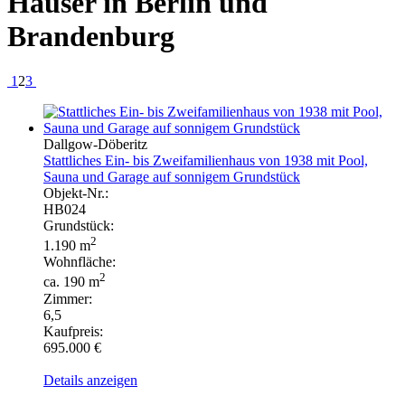
Häuser in Berlin und
Brandenburg
1
2
3
Dallgow-Döberitz
Stattliches Ein- bis Zweifamilienhaus von 1938 mit Pool,
Sauna und Garage auf sonnigem Grundstück
Objekt-Nr.:
HB024
Grundstück:
2
1.190 m
Wohnfläche:
2
ca. 190 m
Zimmer:
6,5
Kaufpreis:
695.000 €
Details anzeigen