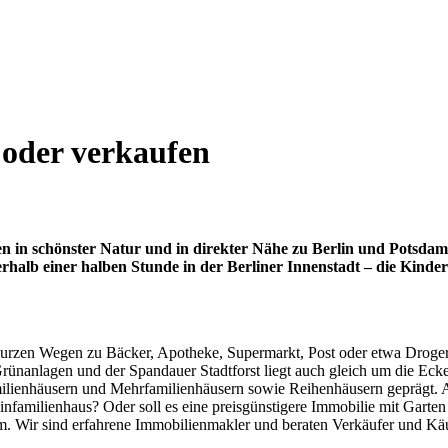
 oder verkaufen
 in schönster Natur und in direkter Nähe zu Berlin und Potsdam. 
alb einer halben Stunde in der Berliner Innenstadt – die Kinde
t kurzen Wegen zu Bäcker, Apotheke, Supermarkt, Post oder etwa Droger
ünanlagen und der Spandauer Stadtforst liegt auch gleich um die Ecke.
ilienhäusern und Mehrfamilienhäusern sowie Reihenhäusern geprägt. Al
Einfamilienhaus? Oder soll es eine preisgünstigere Immobilie mit Gart
am. Wir sind erfahrene Immobilienmakler und beraten Verkäufer und Kä